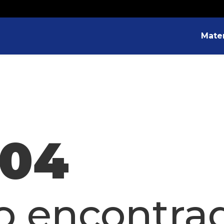
Mater
404
o encontra